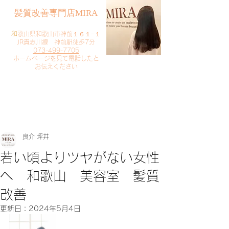
​髪質改善専門店MIRA
​
和歌山県和歌山市神前１６１−１
JR貴志川線 神前駅徒歩7分
073-499-7705
​ホームページを見て電話したと
お伝えください
​ご予約・お問い合わせ
​クリック
良介 坪井
若い頃よりツヤがない女性
へ 和歌山 美容室 髪質
改善
更新日：
2024年5月4日