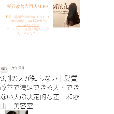
​髪質改善専門店MIRA
​
和歌山県和歌山市神前１６１−１
JR貴志川線 神前駅徒歩7分
073-499-7705
​ホームページを見て電話したと
お伝えください
​ご予約・お問い合わせ
​クリック
良介 坪井
9割の人が知らない｜髪質
改善で満足できる人・でき
ない人の決定的な差 和歌
山 美容室