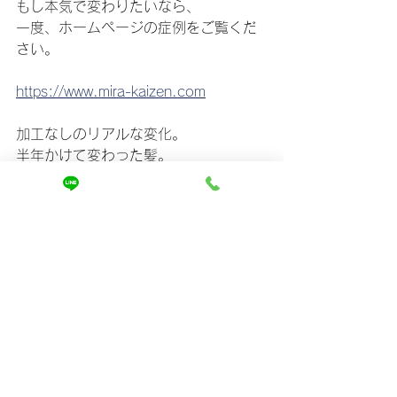
もし本気で変わりたいなら、
一度、ホームページの症例をご覧くだ
さい。
https://www.mira-kaizen.com
加工なしのリアルな変化。
半年かけて変わった髪。
あなたと同じ悩みを持っていた方が、
どう変わったのか。
その事実が、何よりの証拠です。
髪は変わります。
でも、正しくやれば、です。
あなたの髪を「その場のツヤ」で終わ
らせるか。