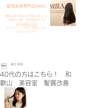
​髪質改善専門店MIRA
​
和歌山県和歌山市神前１６１−１
JR貴志川線 神前駅徒歩7分
073-499-7705
​ホームページを見て電話したと
お伝えください
​ご予約・お問い合わせ
​クリック
良介 坪井
40代の方はこちら！ 和
歌山 美容室 髪質改善