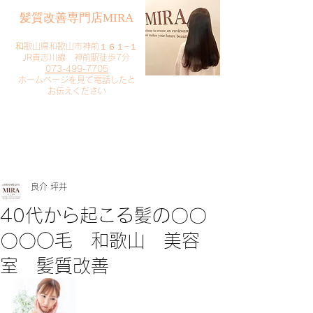
​髪質改善専門店MIRA
​
和歌山県和歌山市神前１６１−１
JR貴志川線 神前駅徒歩7分
073-499-7705
​ホームページを見て電話したと
お伝えください
​ご予約・お問い合わせ
​クリック
良介 坪井
40代から起こる髪の〇〇
〇〇○毛 和歌山 美容
室 髪質改善