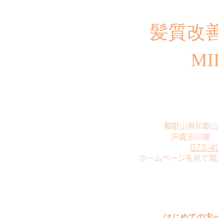
​髪質改
MI
​
和歌山県和歌
JR貴志川線
073-4
​ホームページを見て
はじめての方