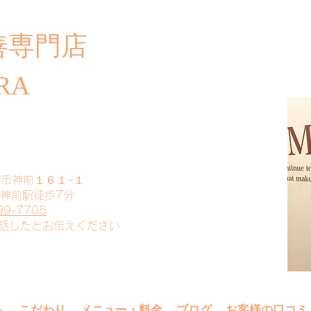
善専門店
​ご
RA
山市神前１６１−１
 神前駅徒歩7分
99-7705
電話したとお伝えください
へ
こだわり
メニュー・料金
ブログ
お客様の口コミ