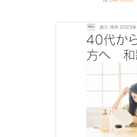
良介 坪井
2023年
40代か
方へ 和