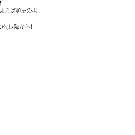
❗️
まえば頭皮の老
0代以降からし