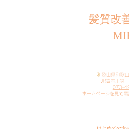
​髪質改
MI
​
和歌山県和歌
JR貴志川線
073-4
​ホームページを見て
はじめての方