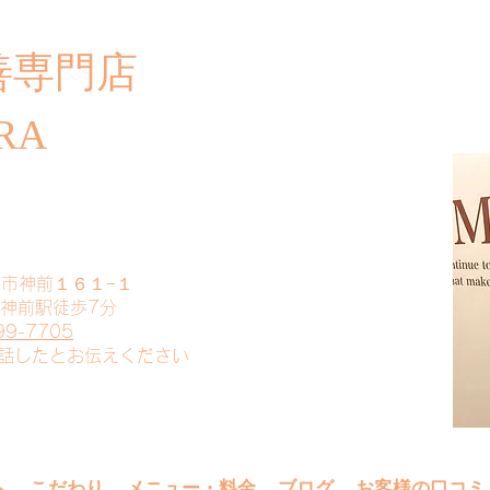
善専門店
​ご
RA
山市神前１６１−１
 神前駅徒歩7分
99-7705
電話したとお伝えください
へ
こだわり
メニュー・料金
ブログ
お客様の口コミ