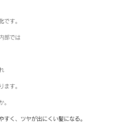
化
です。
内部では
れ
ります。
か。
やすく、ツヤが出にくい髪になる。