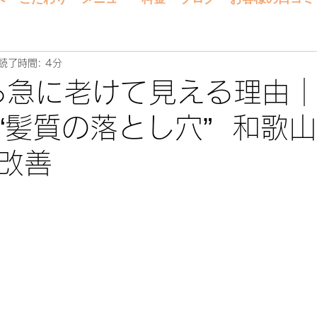
読了時間: 4分
ら急に老けて見える理由
“髪質の落とし穴” 和歌
改善