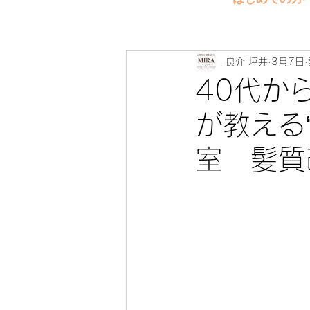
良介 坪井
3月7日
40代か
が教える
室 髪質