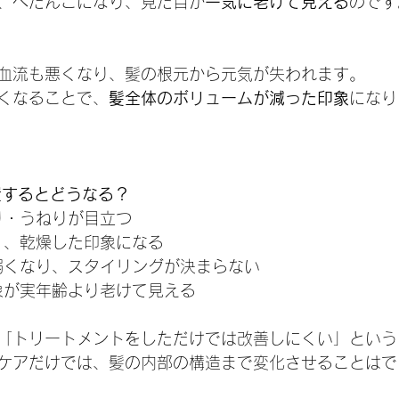
、ぺたんこになり、見た目が
一気に老けて見える
のです
血流も悪くなり、髪の根元から元気が失われます。
くなることで、
髪全体のボリュームが減った印象
になり
置するとどうなる？
広がり・うねりが目立つ
がなく、乾燥した印象になる
細く弱くなり、スタイリングが決まらない
の印象が実年齢より老けて見える
「トリートメントをしただけでは改善しにくい」という
ケアだけでは、髪の内部の構造まで変化させることはで