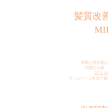
​髪質改
MI
​
和歌山県和歌
JR貴志川線
073-4
​ホームページを見て
はじめての方