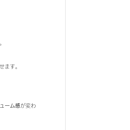
。
せます。
ューム感
が変わ