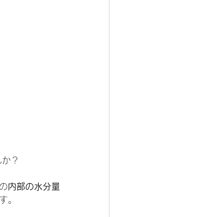
んか？
の
内部の水分量
す。