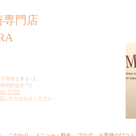
善専門店
​ご
RA
山市神前１６１−１
 神前駅徒歩7分
99-7705
電話したとお伝えください
へ
こだわり
メニュー・料金
ブログ
お客様の口コミ