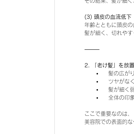
その結果、髪が細く
(3) 頭皮の血流低下
年齢とともに頭皮の
髪が細く、切れやす
⸻
2. 「老け髪」を放
	•	髪の
	•	ツヤ
	•	髪が
	•	全体
ここで重要なのは、
美容院での表面的な