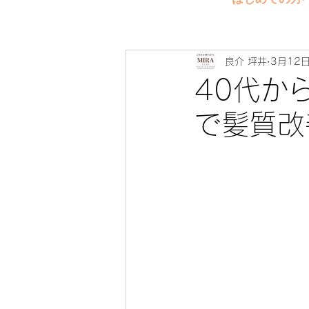
良介 坪井
3月12
40代か
で髪質改