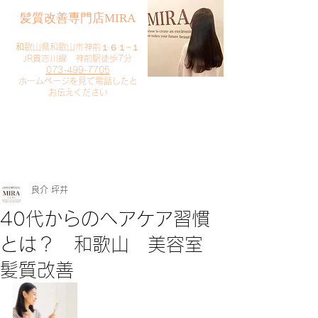
​髪質改善専門店MIRA
​
和歌山県和歌山市神前１６１−１
JR貴志川線 神前駅徒歩7分
073-499-7705
​ホームページを見て電話したと
お伝えください
​ご予約・お問い合わせ
​クリック
良介 坪井
40代からのヘアケア習慣
とは？ 和歌山 美容室
髪質改善