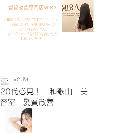
​髪質改善専門店MIRA
​
和歌山県和歌山市神前１６１−１
JR貴志川線 神前駅徒歩7分
073-499-7705
​ホームページを見て電話したと
お伝えください
​ご予約・お問い合わせ
​クリック
良介 坪井
20代必見！ 和歌山 美
容室 髪質改善