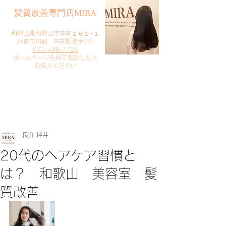
​髪質改善専門店MIRA
​
和歌山県和歌山市神前１６１−１
JR貴志川線 神前駅徒歩7分
073-499-7705
​ホームページを見て電話したと
お伝えください
​ご予約・お問い合わせ
​クリック
良介 坪井
20代のヘアケア習慣と
は？ 和歌山 美容室 髪
質改善