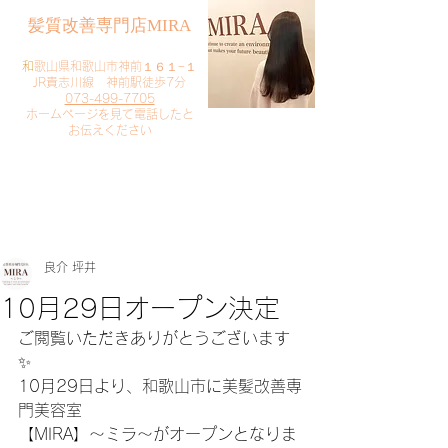
​髪質改善専門店MIRA
​
和歌山県和歌山市神前１６１−１
JR貴志川線 神前駅徒歩7分
073-499-7705
​ホームページを見て電話したと
お伝えください
​ご予約・お問い合わせ
​クリック
良介 坪井
10月29日オープン決定
ご閲覧いただきありがとうございます
✨
10月29日より、和歌山市に美髪改善専
門美容室
【MIRA】〜ミラ〜がオープンとなりま