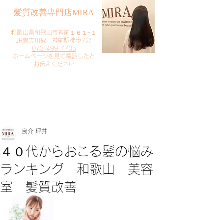
​髪質改善専門店MIRA
​
和歌山県和歌山市神前１６１−１
JR貴志川線 神前駅徒歩7分
073-499-7705
​ホームページを見て電話したと
お伝えください
​ご予約・お問い合わせ
​クリック
良介 坪井
４０代からおこる髪の悩み
ランキング 和歌山 美容
室 髪質改善