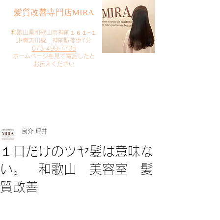
​髪質改善専門店MIRA
​
和歌山県和歌山市神前１６１−１
JR貴志川線 神前駅徒歩7分
073-499-7705
​ホームページを見て電話したと
お伝えください
​ご予約・お問い合わせ
​クリック
良介 坪井
１日だけのツヤ髪は意味な
い。 和歌山 美容室 髪
質改善