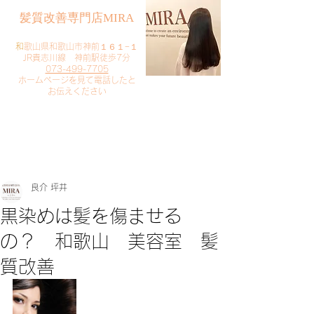
​髪質改善専門店MIRA
​
和歌山県和歌山市神前１６１−１
JR貴志川線 神前駅徒歩7分
073-499-7705
​ホームページを見て電話したと
お伝えください
​ご予約・お問い合わせ
​クリック
良介 坪井
黒染めは髪を傷ませる
の？ 和歌山 美容室 髪
質改善