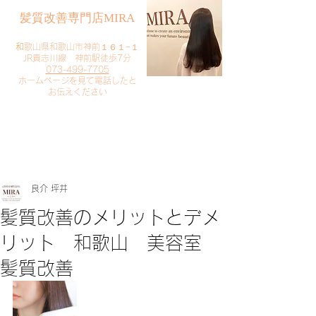
​髪質改善専門店MIRA
​
和歌山県和歌山市神前１６１−１
JR貴志川線 神前駅徒歩7分
073-499-7705
​ホームページを見て電話したと
お伝えください
​ご予約・お問い合わせ
​クリック
良介 坪井
髪質改善のメリットとデメ
リット 和歌山 美容室
髪質改善