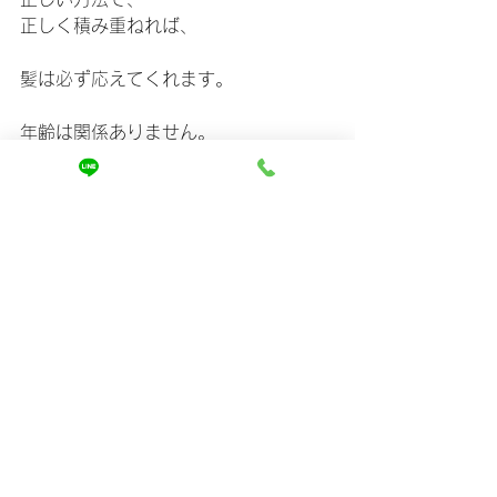
正しく積み重ねれば、
髪は必ず応えてくれます。
年齢は関係ありません。
実際に、
60代から髪が美しく変わった方も多く
いらっしゃいます。
大切なのは、
「正しい選択」をすることです。
https://www.mira-kaizen.com
ホームページでは、
なぜ今まで変わらなかったのか、
どうすれば本当に変わるのかを、