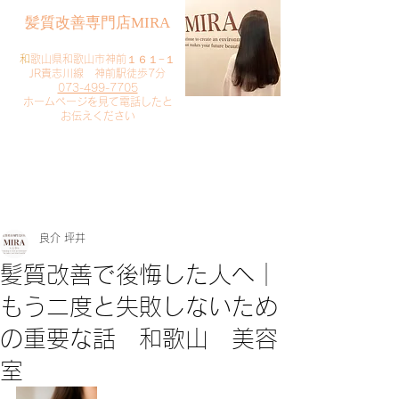
​髪質改善専門店MIRA
​
和歌山県和歌山市神前１６１−１
JR貴志川線 神前駅徒歩7分
073-499-7705
​ホームページを見て電話したと
お伝えください
​ご予約・お問い合わせ
​クリック
良介 坪井
髪質改善で後悔した人へ｜
もう二度と失敗しないため
の重要な話 和歌山 美容
室