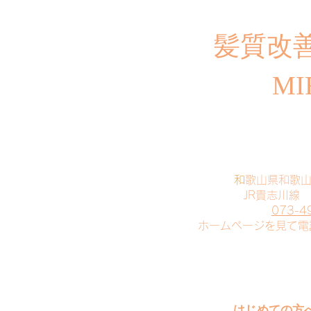
​髪質改
MI
​
和歌山県和歌
JR貴志川線
073-4
​ホームページを見て
はじめての方