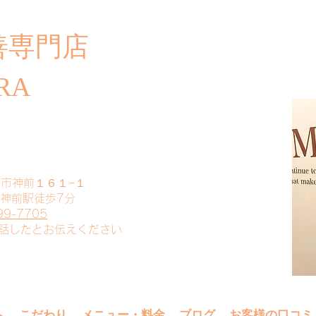
善専門店
​ご
RA
山市神前１６１−１
 神前駅徒歩7分
99-7705
電話したとお伝えください
へ
こだわり
メニュー・料金
ブログ
お客様の口コミ