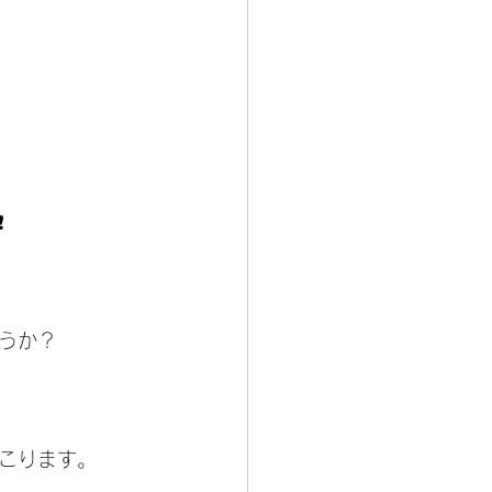
️
うか？
こります。