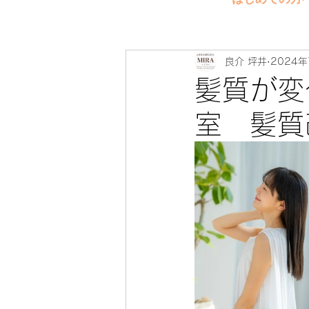
良介 坪井
2024年
髪質が変
室 髪質