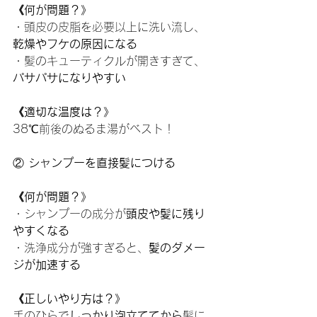
《何が問題？》
・頭皮の皮脂を必要以上に洗い流し、
乾燥やフケの原因になる
・髪のキューティクルが開きすぎて、
パサパサになりやすい
《適切な温度は？》
38℃前後のぬるま湯がベスト！
②
 シャンプーを直接髪につける
《何が問題？》
・シャンプーの成分が
頭皮や髪に残り
やすくなる
・洗浄成分が強すぎると、
髪のダメー
ジが加速する
《正しいやり方は？》
手のひらで
しっかり泡立ててから
髪に