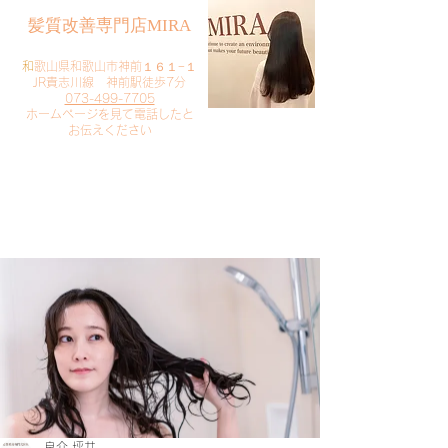
​髪質改善専門店MIRA
​
和歌山県和歌山市神前１６１−１
JR貴志川線 神前駅徒歩7分
073-499-7705
​ホームページを見て電話したと
お伝えください
​ご予約・お問い合わせ
​クリック
良介 坪井