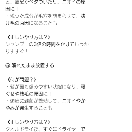
と、
頭皮がベタついたり、ニオイの原
因
に！
・残った成分が毛穴を詰まらせて、
抜
け毛の原因
になることも
《正しいやり方は？》
シャンプーの
3倍の時間をかけて
しっか
りすすぐ！
⑤
 濡れたまま放置する
《何が問題？》
・髪が最も傷みやすい状態になり、
寝
ぐせや枝毛の原因
に！
・頭皮に雑菌が繁殖して、
ニオイやか
ゆみが発生
することも
《正しいやり方は？》
タオルドライ後、
すぐにドライヤーで