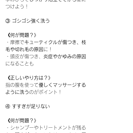
つけよう！
③
 ゴシゴシ強く洗う
《何が問題？》
・摩擦で
キューティクルが傷つき、枝
毛や切れ毛の原因
に！
・頭皮が傷つき、
炎症やかゆみの原因
になることも
《正しいやり方は？》
指の腹を使って
優しくマッサージする
ように洗う
のがポイント！
④
 すすぎが足りない
《何が問題？》
・シャンプーやトリートメントが残る