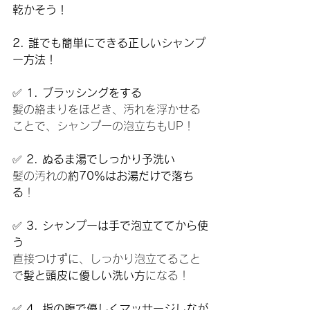
乾かそう！
2. 誰でも簡単にできる正しいシャンプ
ー方法！
✅ 
1. ブラッシングをする
髪の絡まりをほどき、汚れを浮かせる
ことで、シャンプーの泡立ちもUP！
✅ 
2. ぬるま湯でしっかり予洗い
髪の汚れの
約70％はお湯だけで落ち
る
！
✅ 
3. シャンプーは手で泡立ててから使
う
直接つけずに、しっかり泡立てること
で
髪と頭皮に優しい洗い方
になる！
✅ 
4. 指の腹で優しくマッサージしなが