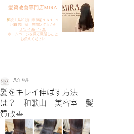
​髪質改善専門店MIRA
​
和歌山県和歌山市神前１６１−１
JR貴志川線 神前駅徒歩7分
073-499-7705
​ホームページを見て電話したと
お伝えください
​ご予約・お問い合わせ
​クリック
良介 坪井
髪をキレイ伸ばす方法
は？ 和歌山 美容室 髪
質改善