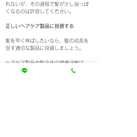
れないが、その過程で髪が少し油っぽ
くなるのは許容してください。
正しいヘアケア製品に投資する
髪を早く伸ばしたいなら、髪の成長を
促す適切な製品に投資しましょう。
ヘアケア製品や髪全体の健康状態は、
髪の見た目や手触り、スタイリングに
大きく影響しますた。
手入れをしていない髪は、見た目が悪
いだけでなく、せっかく伸ばした髪も
台無しにしてしまいます。
ヘアケア製品は髪の健康にとって非常
に重要です。
シャンプーやコンディショナーといっ