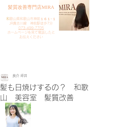
​髪質改善専門店MIRA
​
和歌山県和歌山市神前１６１−１
JR貴志川線 神前駅徒歩7分
073-499-7705
​ホームページを見て電話したと
お伝えください
​ご予約・お問い合わせ
​クリック
良介 坪井
髪も日焼けするの？ 和歌
山 美容室 髪質改善