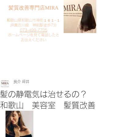
​髪質改善専門店MIRA
​
和歌山県和歌山市神前１６１−１
JR貴志川線 神前駅徒歩7分
073-499-7705
​ホームページを見て電話したと
お伝えください
​ご予約・お問い合わせ
​クリック
良介 坪井
髪の静電気は治せるの？
和歌山 美容室 髪質改善