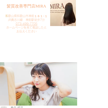
​髪質改善専門店MIRA
​
和歌山県和歌山市神前１６１−１
JR貴志川線 神前駅徒歩7分
073-499-7705
​ホームページを見て電話したと
お伝えください
​ご予約・お問い合わせ
​クリック
良介 坪井