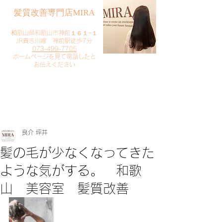
​髪質改善専門店MIRA
​
和歌山県和歌山市神前１６１−１
JR貴志川線 神前駅徒歩7分
073-499-7705
​ホームページを見て電話したと
お伝えください
​ご予約・お問い合わせ
​クリック
良介 坪井
髪の毛が少なくなってきた
ような気がする。 和歌
山 美容室 髪質改善