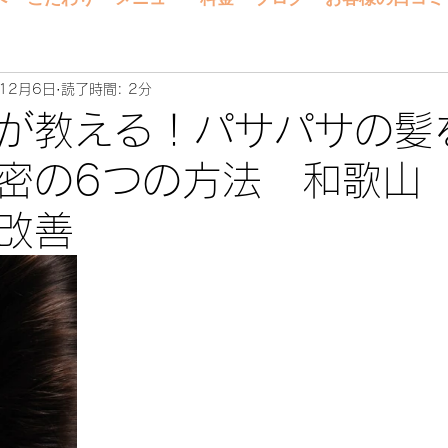
12月6日
読了時間: 2分
が教える！パサパサの髪
密の6つの方法 和歌山
改善