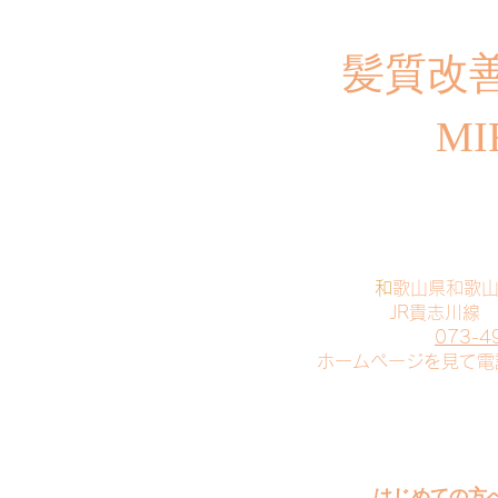
​髪質改
MI
​
和歌山県和歌
JR貴志川線
073-4
​ホームページを見て
はじめての方