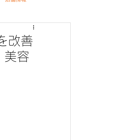
を改善
 美容