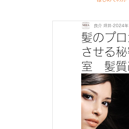
良介 坪井
2024年
髪のプロ
させる秘
室 髪質