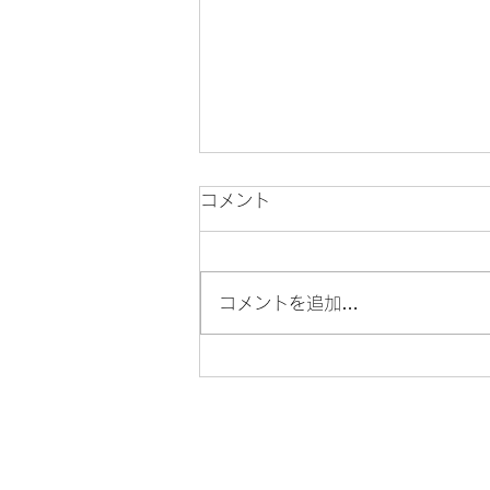
コメント
コメントを追加…
髪質改善トリートメントで後
悔する人・満足する人の決定
的な違い【和歌山】