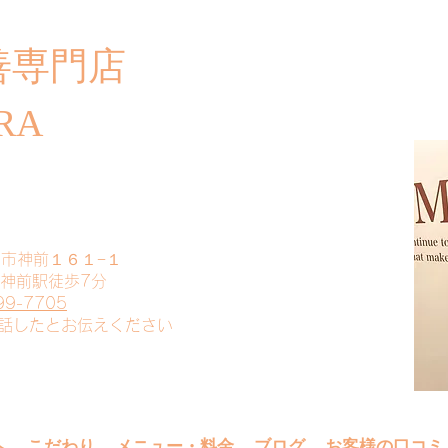
善専門店
​ご
RA
山市神前１６１−１
 神前駅徒歩7分
99-7705
電話したとお伝えください
へ
こだわり
メニュー・料金
ブログ
お客様の口コミ