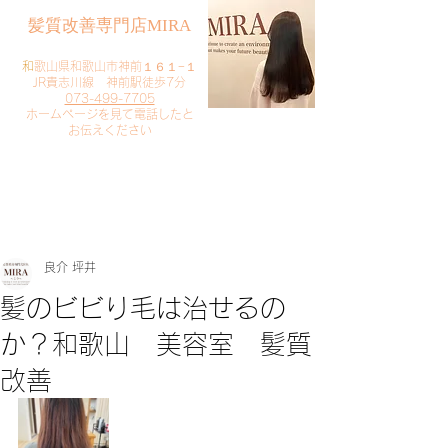
​髪質改善専門店MIRA
​
和歌山県和歌山市神前１６１−１
JR貴志川線 神前駅徒歩7分
073-499-7705
​ホームページを見て電話したと
お伝えください
​ご予約・お問い合わせ
​クリック
良介 坪井
髪のビビり毛は治せるの
か？和歌山 美容室 髪質
改善