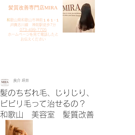
​髪質改善専門店MIRA
​
和歌山県和歌山市神前１６１−１
JR貴志川線 神前駅徒歩7分
073-499-7705
​ホームページを見て電話したと
お伝えください
​ご予約・お問い合わせ
​クリック
良介 坪井
髪のちぢれ毛、じりじり、
ビビリ毛って治せるの？
和歌山 美容室 髪質改善