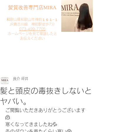
​髪質改善専門店MIRA
​
和歌山県和歌山市神前１６１−１
JR貴志川線 神前駅徒歩7分
073-499-7705
​ホームページを見て電話したと
お伝えください
​ご予約・お問い合わせ
​クリック
良介 坪井
髪と頭皮の毒抜きしないと
ヤバい。
ご閲覧いただきありがとうございます
🫠
寒くなってきましたね💦
冬のダウンを着たくらい寒い🥶