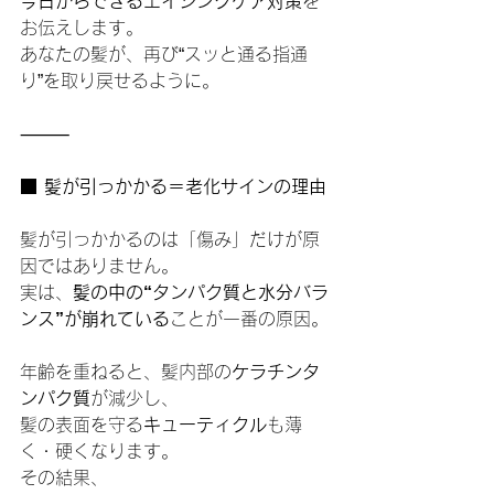
今日からできるエイジングケア対策
を
お伝えします。
あなたの髪が、再び“スッと通る指通
り”を取り戻せるように。
⸻
■ 髪が引っかかる＝老化サインの理由
髪が引っかかるのは「傷み」だけが原
因ではありません。
実は、
髪の中の“タンパク質と水分バラ
ンス”が崩れている
ことが一番の原因。
年齢を重ねると、髪内部の
ケラチンタ
ンパク質
が減少し、
髪の表面を守る
キューティクル
も薄
く・硬くなります。
その結果、