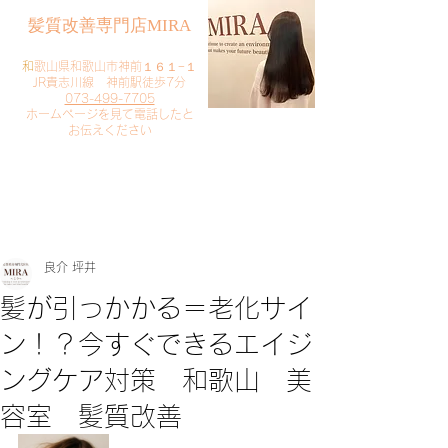
​髪質改善専門店MIRA
​
和歌山県和歌山市神前１６１−１
JR貴志川線 神前駅徒歩7分
073-499-7705
​ホームページを見て電話したと
お伝えください
​ご予約・お問い合わせ
​クリック
良介 坪井
髪が引っかかる＝老化サイ
ン！？今すぐできるエイジ
ングケア対策 和歌山 美
容室 髪質改善