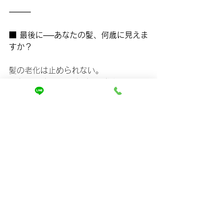
⸻
■ 最後に──あなたの髪、何歳に見えま
すか？
髪の老化は止められない。
でも、“遅らせること”も、“巻き戻すこ
と”もできます。
引っかかりを感じたその瞬間が、
髪の
リスタートのタイミング
。
未来の自分のために、今こそエイジン
グケアを始めましょう。
「自分の髪、まだこんなに綺麗になる
んだ」
その感動を、ぜひ体験してください。