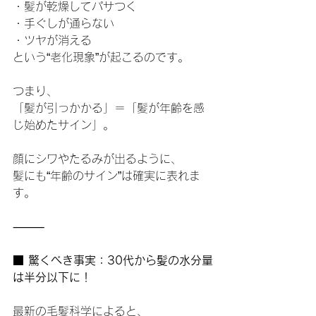
・髪が乾燥してパサつく
・手ぐしが通らない
・ツヤが消える
という“老化現象”が起こるのです。
つまり、
「髪が引っかかる」＝「髪が年齢を感
じ始めたサイン」。
顔にシワやたるみが出るように、
髪にも“年齢のサイン”は確実に表れま
す。
⸻
■ 驚くべき事実：30代から髪の水分量
は半分以下に！
最新の毛髪科学によると、