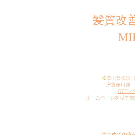
​髪質改
MI
​
和歌山県和歌
JR貴志川線
073-4
​ホームページを見て
はじめての方