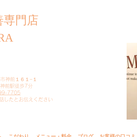
善専門店
​ご
RA
山市神前１６１−１
 神前駅徒歩7分
99-7705
電話したとお伝えください
へ
こだわり
メニュー・料金
ブログ
お客様の口コミ