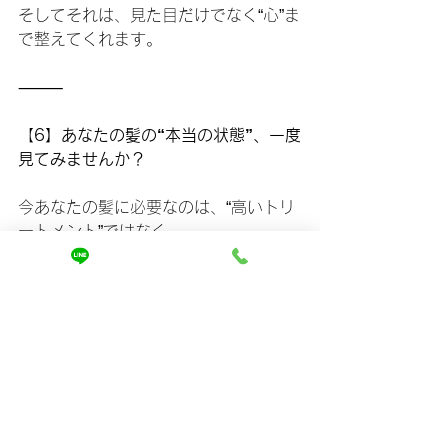
そしてそれは、見た目だけでなく“心”ま
で整えてくれます。
⸻
【
6】あなたの髪の“本当の状態”、一度
見てみませんか？
今あなたの髪に必要なのは、“高いトリ
ートメント”ではなく、
“正しい処方”です。
髪の水分量、油分量、キューティクル
の開き具合——
これらをしっかり診断すれば、どんな
ケアが必要なのか一目瞭然。
私たちのサロンでは、**「引っかかり
の原因診断＋髪質改善ケア」**を
一人ひとりの髪に合わせて行っていま