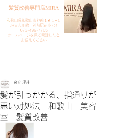
​髪質改善専門店MIRA
​
和歌山県和歌山市神前１６１−１
JR貴志川線 神前駅徒歩7分
073-499-7705
​ホームページを見て電話したと
お伝えください
​ご予約・お問い合わせ
​クリック
良介 坪井
髪が引っかかる、指通りが
悪い対処法 和歌山 美容
室 髪質改善