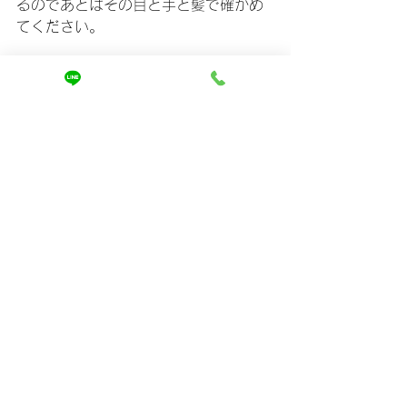
るのであとはその目と手と髪で確かめ
てください。
最後までご覧いただきありがとうござ
いました😊
ホームページをご覧いただき、
ご相談は↓
https://www.mira-kaizen.com/blank
まずは友達登録からよろしくお願いし
ます🤲