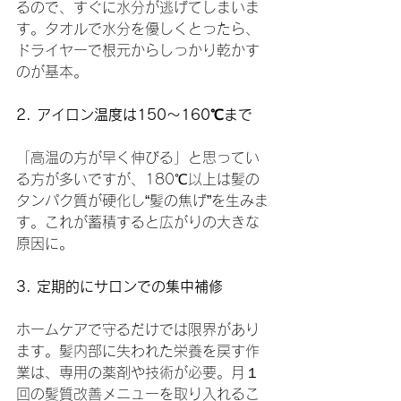
るので、すぐに水分が逃げてしまいま
す。タオルで水分を優しくとったら、
ドライヤーで根元からしっかり乾かす
のが基本。
2. アイロン温度は150〜160℃まで
「高温の方が早く伸びる」と思ってい
る方が多いですが、180℃以上は髪の
タンパク質が硬化し“髪の焦げ”を生みま
す。これが蓄積すると広がりの大きな
原因に。
3. 定期的にサロンでの集中補修
ホームケアで守るだけでは限界があり
ます。髪内部に失われた栄養を戻す作
業は、専用の薬剤や技術が必要。月１
回の髪質改善メニューを取り入れるこ