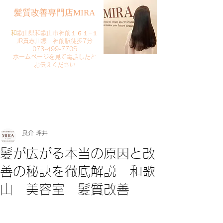
​髪質改善専門店MIRA
​
和歌山県和歌山市神前１６１−１
JR貴志川線 神前駅徒歩7分
073-499-7705
​ホームページを見て電話したと
お伝えください
​ご予約・お問い合わせ
​クリック
良介 坪井
髪が広がる本当の原因と改
善の秘訣を徹底解説 和歌
山 美容室 髪質改善