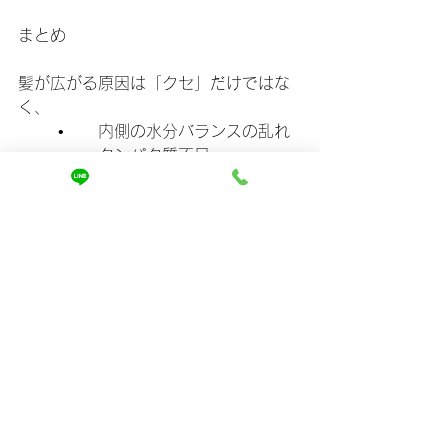
まとめ
髪が広がる原因は「クセ」だけではな
く、
	•	内側の水分バランスの乱れ
	•	タンパク質不足
	•	間違ったケア
にあります。
そして改善の秘訣は、
	•	髪の水分を守る正しい乾か
し方
	•	適切なアイロン温度
	•	プロの髪質改善での集中補
修
この３つ。
あなたの髪は、まだまだ美しく変われ