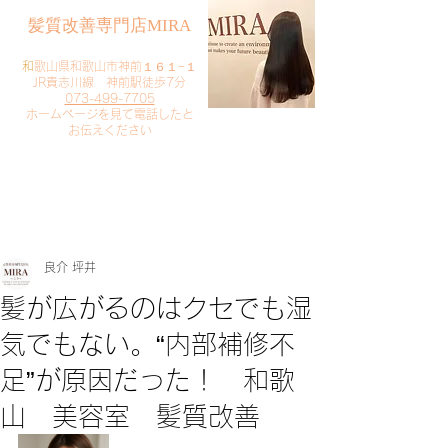
​髪質改善専門店MIRA
​
和歌山県和歌山市神前１６１−１
JR貴志川線 神前駅徒歩7分
073-499-7705
​ホームページを見て電話したと
お伝えください
​ご予約・お問い合わせ
​クリック
良介 坪井
髪が広がるのはクセでも湿
気でもない。“内部補修不
足”が原因だった！ 和歌
山 美容室 髪質改善