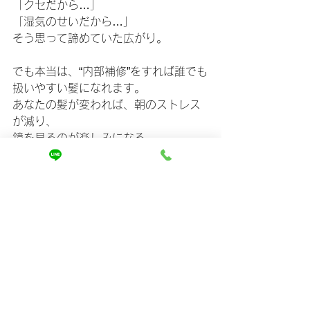
「クセだから…」
「湿気のせいだから…」
そう思って諦めていた広がり。
でも本当は、“内部補修”をすれば誰でも
扱いやすい髪になれます。
あなたの髪が変われば、朝のストレス
が減り、
鏡を見るのが楽しみになる。
その第一歩は、“正しい補修”を知るこ
と。
私たちは、あなたの髪の内部から美し
さを再生するお手伝いをしています。
手触りが変わる。ツヤがよみがえる。
そして、「もう広がらない」。
——その感動を、ぜひ体験してくださ