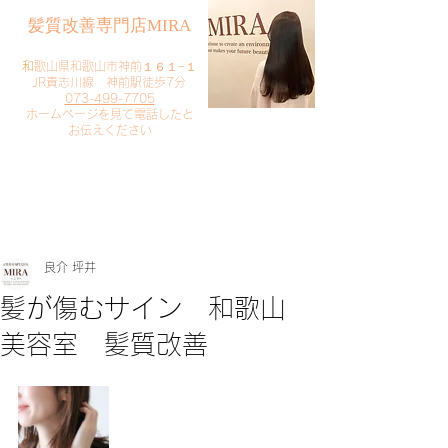
​髪質改善専門店MIRA
​
和歌山県和歌山市神前１６１−１
JR貴志川線 神前駅徒歩7分
073-499-7705
​ホームページを見て電話したと
お伝えください
​ご予約・お問い合わせ
​クリック
良介 坪井
髪が傷むサイン 和歌山
美容室 髪質改善