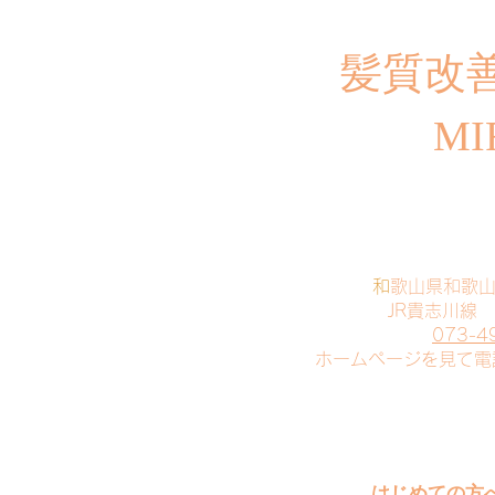
​髪質改
MI
​
和歌山県和歌
JR貴志川線
073-4
​ホームページを見て
はじめての方