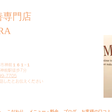
善専門店
​ご
RA
山市神前１６１−１
 神前駅徒歩7分
99-7705
電話したとお伝えください
へ
こだわり
メニュー・料金
ブログ
お客様の口コミ