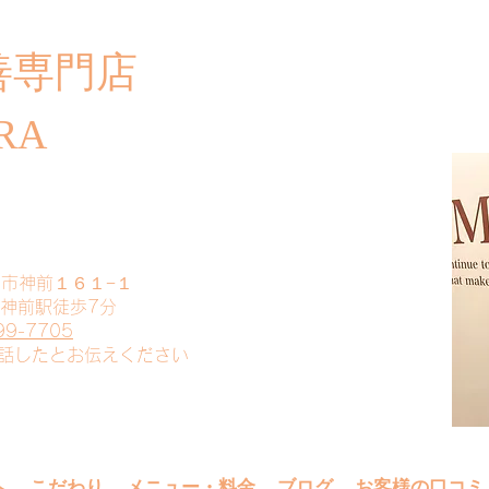
善専門店
​ご
RA
山市神前１６１−１
 神前駅徒歩7分
99-7705
電話したとお伝えください
へ
こだわり
メニュー・料金
ブログ
お客様の口コミ