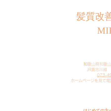
​髪質改
MI
​
和歌山県和歌
JR貴志川線
073-4
​ホームページを見て
はじめての方