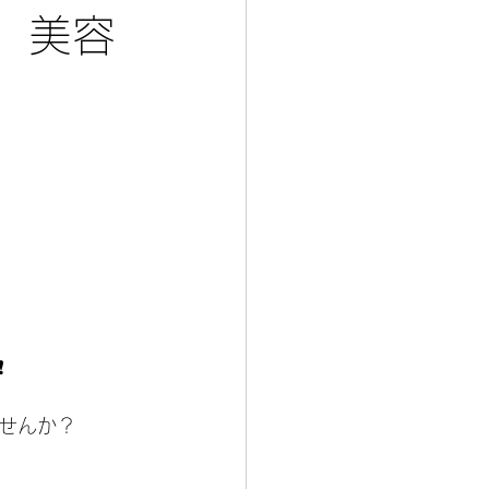
 美容
️
せんか？