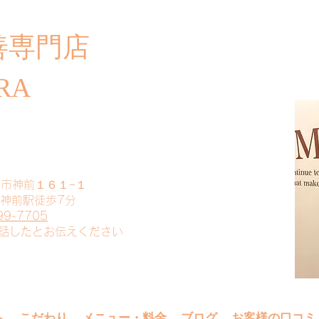
善専門店
​ご
RA
山市神前１６１−１
 神前駅徒歩7分
99-7705
電話したとお伝えください
へ
こだわり
メニュー・料金
ブログ
お客様の口コミ