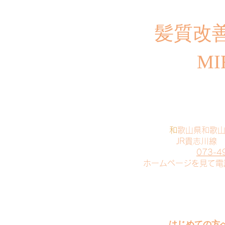
​髪質改
MI
​
和歌山県和歌
JR貴志川線
073-4
​ホームページを見て
はじめての方