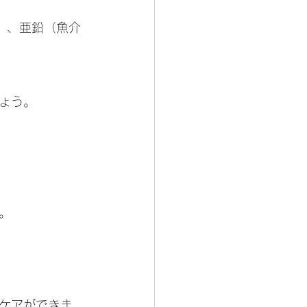
）、亜鉛（魚介
ょう。
。
ケアができま