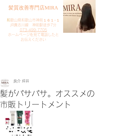
​髪質改善専門店MIRA
​
和歌山県和歌山市神前１６１−１
JR貴志川線 神前駅徒歩7分
073-499-7705
​ホームページを見て電話したと
お伝えください
​ご予約・お問い合わせ
​クリック
良介 坪井
髪がパサパサ。オススメの
市販トリートメント