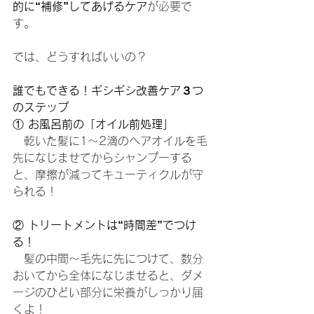
的に“補修”してあげるケア
が必要で
す。
では、どうすればいいの？
誰でもできる！ギシギシ改善ケア３つ
のステップ
① 
お風呂前の「オイル前処理」
　乾いた髪に1～2滴のヘアオイルを毛
先になじませてからシャンプーする
と、摩擦が減ってキューティクルが守
られる！
② 
トリートメントは“時間差”でつけ
る！
　髪の中間～毛先に先につけて、数分
おいてから全体になじませると、ダメ
ージのひどい部分に栄養がしっかり届
くよ！