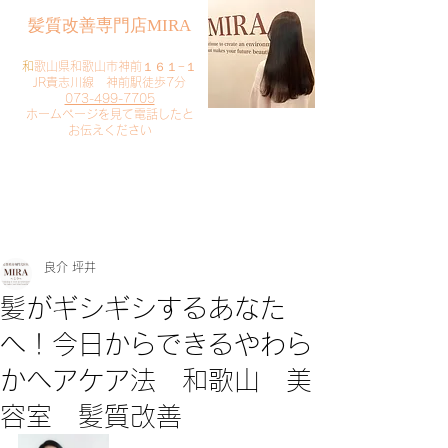
​髪質改善専門店MIRA
​
和歌山県和歌山市神前１６１−１
JR貴志川線 神前駅徒歩7分
073-499-7705
​ホームページを見て電話したと
お伝えください
​ご予約・お問い合わせ
​クリック
良介 坪井
髪がギシギシするあなた
へ！今日からできるやわら
かヘアケア法 和歌山 美
容室 髪質改善