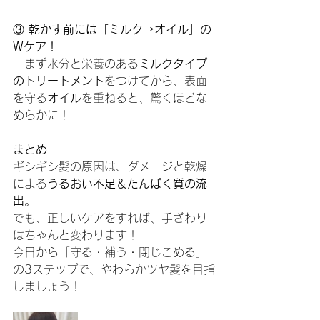
③ 
乾かす前には「ミルク→オイル」の
Wケア！
　まず水分と栄養のある
ミルクタイプ
のトリートメント
をつけてから、表面
を守る
オイル
を重ねると、驚くほどな
めらかに！
まとめ
ギシギシ髪の原因は、ダメージと乾燥
による
うるおい不足＆たんぱく質の流
出
。
でも、正しいケアをすれば、手ざわり
はちゃんと変わります！
今日から「守る・補う・閉じこめる」
の3ステップで、やわらかツヤ髪を目指
しましょう！