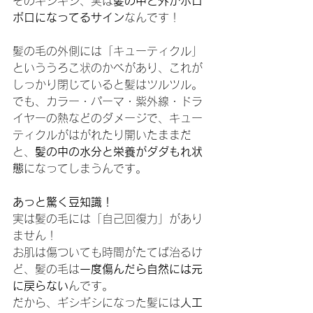
そのギシギシ、実は
髪の中と外がボロ
ボロになってるサイン
なんです！
髪の毛の外側には「キューティクル」
といううろこ状のかべがあり、これが
しっかり閉じていると髪はツルツル。
でも、カラー・パーマ・紫外線・ドラ
イヤーの熱などのダメージで、キュー
ティクルがはがれたり開いたままだ
と、
髪の中の水分と栄養がダダもれ状
態
になってしまうんです。
あっと驚く豆知識！
実は髪の毛には「自己回復力」があり
ません！
お肌は傷ついても時間がたてば治るけ
ど、髪の毛は
一度傷んだら自然には元
に戻らない
んです。
だから、ギシギシになった髪には
人工