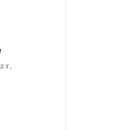
️
ます。