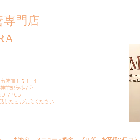
善専門店
​ご
RA
山市神前１６１−１
 神前駅徒歩7分
99-7705
電話したとお伝えください
へ
こだわり
メニュー・料金
ブログ
お客様の口コミ