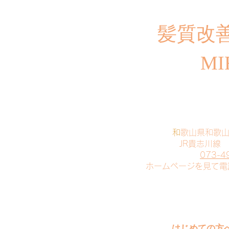
​髪質改
MI
​
和歌山県和歌
JR貴志川線
073-4
​ホームページを見て
はじめての方