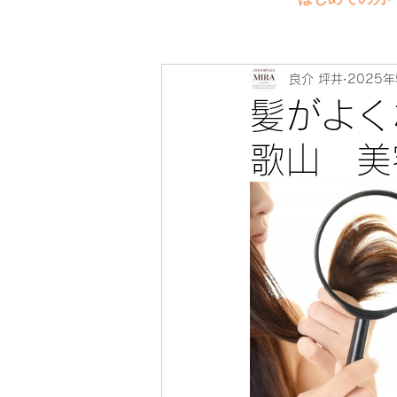
良介 坪井
2025
髪がよく
歌山 美