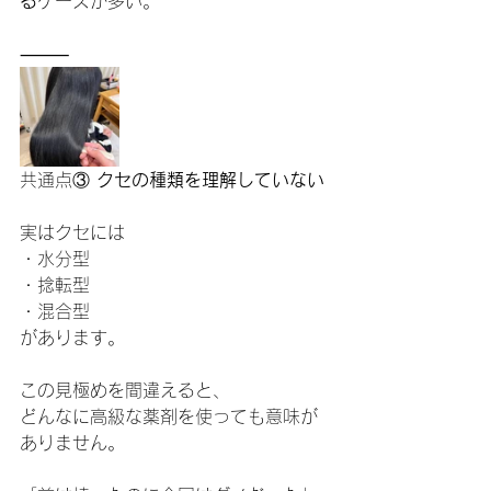
る
ケースが多い。
⸻
共通点③
 クセの種類を理解していない
実はクセには
・水分型
・捻転型
・混合型
があります。
この見極めを間違えると、
どんなに高級な薬剤を使っても意味が
ありません。