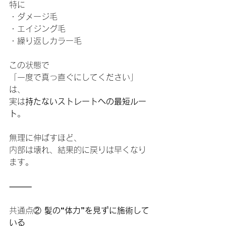
特に
・ダメージ毛
・エイジング毛
・繰り返しカラー毛
この状態で
「一度で真っ直ぐにしてください」
は、
実は
持たないストレートへの最短ルー
ト
。
無理に伸ばすほど、
内部は壊れ、結果的に戻りは早くなり
ます。
⸻
共通点②
 髪の“体力”を見ずに施術して
いる