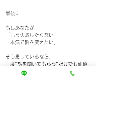
最後に
もしあなたが
「もう失敗したくない」
「本気で髪を変えたい」
そう思っているなら、
一度“話を聞いてもらう”だけでも価値
があります。
私たちは
無理に施術を勧めません。
1回でできないことは、正直にそう言い
ます。
なぜなら、
またガッカリしてほしくないから。