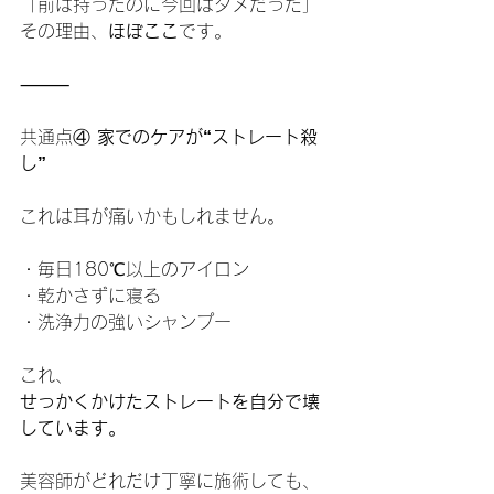
「前は持ったのに今回はダメだった」
その理由、
ほぼここ
です。
⸻
共通点④
 家でのケアが“ストレート殺
し”
これは耳が痛いかもしれません。
・毎日180℃以上のアイロン
・乾かさずに寝る
・洗浄力の強いシャンプー
これ、
せっかくかけたストレートを自分で壊
しています。
美容師がどれだけ丁寧に施術しても、