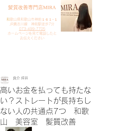
​髪質改善専門店MIRA
​
和歌山県和歌山市神前１６１−１
JR貴志川線 神前駅徒歩7分
073-499-7705
​ホームページを見て電話したと
お伝えください
​ご予約・お問い合わせ
​クリック
良介 坪井
高いお金を払っても持たな
い？ストレートが長持ちし
ない人の共通点7つ 和歌
山 美容室 髪質改善