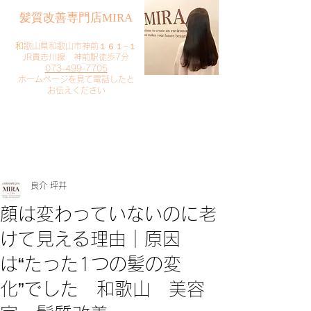
​髪質改善専門店MIRA
​
和歌山県和歌山市神前１６１−１
JR貴志川線 神前駅徒歩7分
073-499-7705
​ホームページを見て電話したと
お伝えください
​ご予約・お問い合わせ
​クリック
良介 坪井
顔は変わっていないのに老
けて見える理由｜原因
は“たった1つの髪の変
化”でした 和歌山 美容