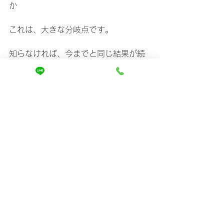
か
これは、大きな分岐点です。
知らなければ、今までと同じ結果が続
きます。
ですが、原因を知り、正しいケアを始
めれば、
髪の印象は大きく変わります。
当店のホームページでは、
なぜ多くの女性が変化を実感している
のか、
そしてどのようなアプローチで髪を改
善しているのかを詳しくご紹介してい
ます。
https://www.mira-kaizen.com