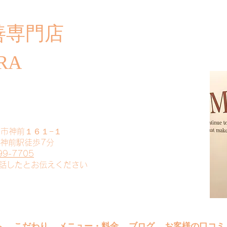
善専門店
​ご
RA
山市神前１６１−１
 神前駅徒歩7分
99-7705
電話したとお伝えください
へ
こだわり
メニュー・料金
ブログ
お客様の口コミ