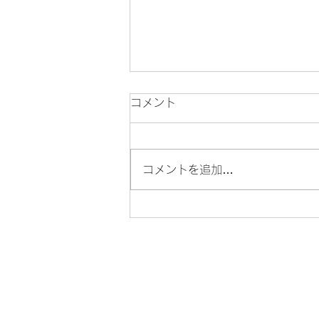
コメント
コメントを追加…
髪質改善トリートメントで後
悔する人・満足する人の決定
的な違い【和歌山】
はじめ
ての方