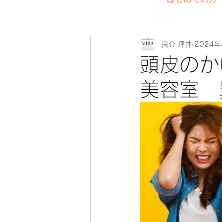
良介 坪井
2024年
頭皮の
美容室 