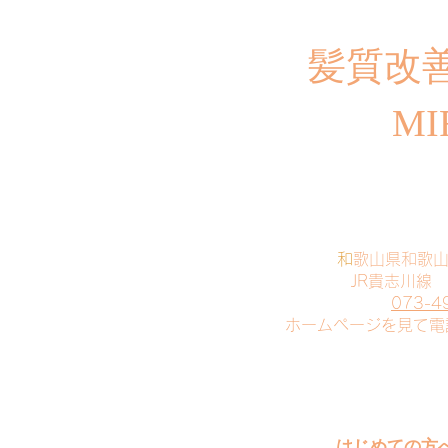
​髪質改
MI
​
和歌山県和歌
JR貴志川線
073-4
​ホームページを見て
はじめての方