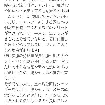
髪を洗い流す「湯シャン」は、最近TV
や雑誌などメディアでも話題ですよね❗️
「湯シャン」には頭皮の洗い過ぎを防
いだり、シャンプー剤による頭皮への
刺激を軽減してくれるなどのメリット
が挙げられます。一方で、湯シャンが
きちんとできていないと、髪に付着し
た皮脂が残ってしまい、臭いの原因に
なる場合があります❗️
特に皮脂の分泌量が多い脂性肌の人や
スタイリング剤を使用する人は、お湯
だけで余分な皮脂や汚れを洗い流すの
は難しいため、湯シャンは不向きと言
えます。
そうでない人も、基本洗髪時はシャン
プーを使用し、湯シャンは「頭皮の乾
燥が気になるときだけ」など頭皮環境
に合わせて使い分けるのが良いでしょ