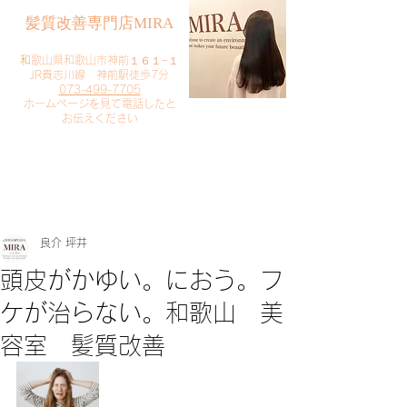
​髪質改善専門店MIRA
​
和歌山県和歌山市神前１６１−１
JR貴志川線 神前駅徒歩7分
073-499-7705
​ホームページを見て電話したと
お伝えください
​ご予約・お問い合わせ
​クリック
良介 坪井
頭皮がかゆい。におう。フ
ケが治らない。和歌山 美
容室 髪質改善