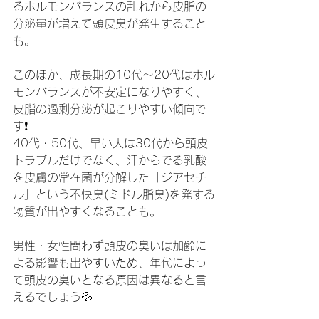
るホルモンバランスの乱れから皮脂の
分泌量が増えて頭皮臭が発生すること
も。
このほか、成長期の10代～20代はホル
モンバランスが不安定になりやすく、
皮脂の過剰分泌が起こりやすい傾向で
す❗️
40代・50代、早い人は30代から頭皮
トラブルだけでなく、汗からでる乳酸
を皮膚の常在菌が分解した「ジアセチ
ル」という不快臭(ミドル脂臭)を発する
物質が出やすくなることも。
男性・女性問わず頭皮の臭いは加齢に
よる影響も出やすいため、年代によっ
て頭皮の臭いとなる原因は異なると言
えるでしょう💦