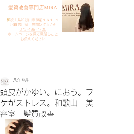
​髪質改善専門店MIRA
​
和歌山県和歌山市神前１６１−１
JR貴志川線 神前駅徒歩7分
073-499-7705
​ホームページを見て電話したと
お伝えください
​ご予約・お問い合わせ
​クリック
良介 坪井
頭皮がかゆい。におう。フ
ケがストレス。和歌山 美
容室 髪質改善