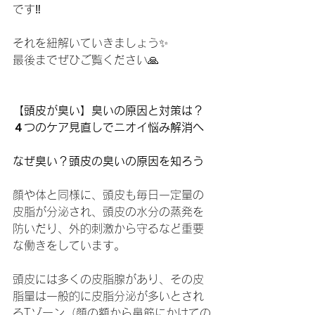
です‼️
それを紐解いていきましょう✨
最後までぜひご覧ください🙏
【頭皮が臭い】臭いの原因と対策は？
４つのケア見直しでニオイ悩み解消へ
なぜ臭い？頭皮の臭いの原因を知ろう
顔や体と同様に、頭皮も毎日一定量の
皮脂が分泌され、頭皮の水分の蒸発を
防いだり、外的刺激から守るなど重要
な働きをしています。
頭皮には多くの皮脂腺があり、その皮
脂量は一般的に皮脂分泌が多いとされ
るTゾーン（顔の額から鼻筋にかけての