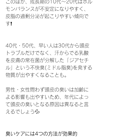
このほか、成長期の10代～20代はホル
モンバランスが不安定になりやすく、
皮脂の過剰分泌が起こりやすい傾向で
す❗️
40代・50代、早い人は30代から頭皮
トラブルだけでなく、汗からでる乳酸
を皮膚の常在菌が分解した「ジアセチ
ル」という不快臭(ミドル脂臭)を発する
物質が出やすくなることも。
男性・女性問わず頭皮の臭いは加齢に
よる影響も出やすいため、年代によっ
て頭皮の臭いとなる原因は異なると言
えるでしょう💦
臭いケアには4つの方法が効果的