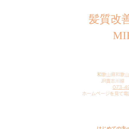
​髪質改
MI
​
和歌山県和歌
JR貴志川線
073-4
​ホームページを見て
はじめての方