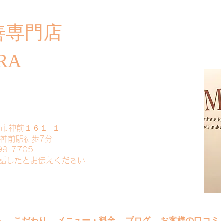
善専門店
​ご
RA
山市神前１６１−１
 神前駅徒歩7分
99-7705
電話したとお伝えください
へ
こだわり
メニュー・料金
ブログ
お客様の口コミ