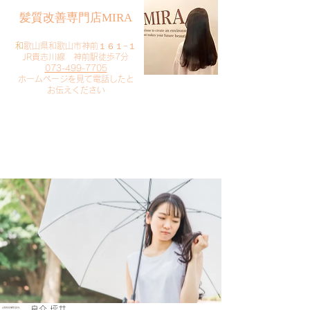
​髪質改善専門店MIRA
​
和歌山県和歌山市神前１６１−１
JR貴志川線 神前駅徒歩7分
073-499-7705
​ホームページを見て電話したと
お伝えください
​ご予約・お問い合わせ
​クリック
良介 坪井