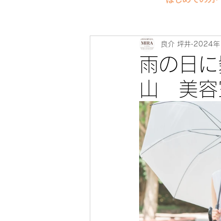
良介 坪井
2024年
雨の日に
山 美容