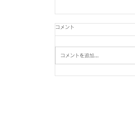
コメント
コメントを追加…
髪質改善トリートメントで後
悔する人・満足する人の決定
的な違い【和歌山】
はじめ
ての方