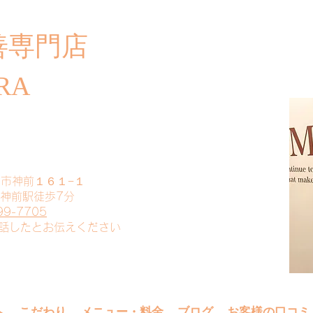
善専門店
​ご
RA
山市神前１６１−１
 神前駅徒歩7分
99-7705
電話したとお伝えください
へ
こだわり
メニュー・料金
ブログ
お客様の口コミ