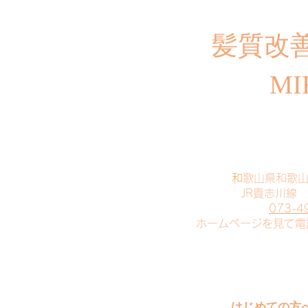
​髪質改
MI
​
和歌山県和歌
JR貴志川線
073-4
​ホームページを見て
はじめての方