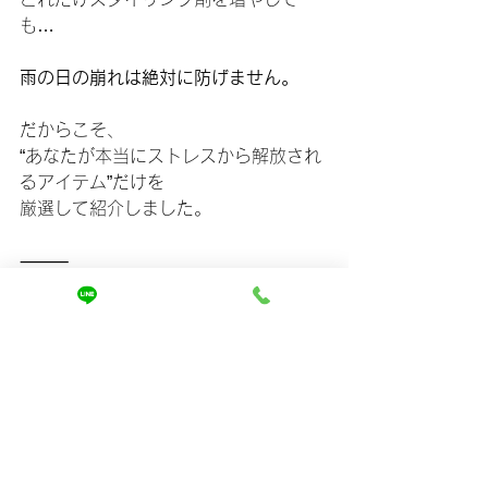
も…
雨の日の崩れは絶対に防げません。
だからこそ、
“あなたが本当にストレスから解放され
るアイテム”だけを
厳選して紹介しました。
⸻
◆最後に：今、あなたがすべき最初の
一歩
もしあなたがこの記事を読んで、
「結局どれが自分に合うかわからな
い…」