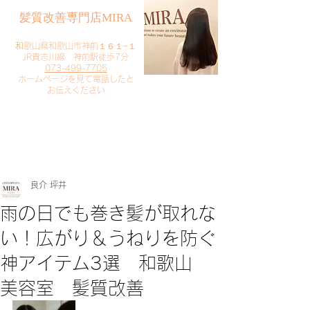
​髪質改善専門店MIRA
​
和歌山県和歌山市神前１６１−１
JR貴志川線 神前駅徒歩7分
073-499-7705
​ホームページを見て電話したと
お伝えください
​ご予約・お問い合わせ
​クリック
良介 坪井
雨の日でも巻き髪が取れな
い！広がり＆うねりを防ぐ
神アイテム3選 和歌山
美容室 髪質改善