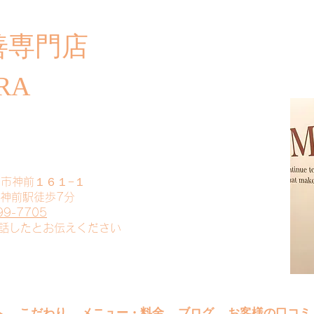
善専門店
​ご
RA
山市神前１６１−１
 神前駅徒歩7分
99-7705
電話したとお伝えください
へ
こだわり
メニュー・料金
ブログ
お客様の口コミ