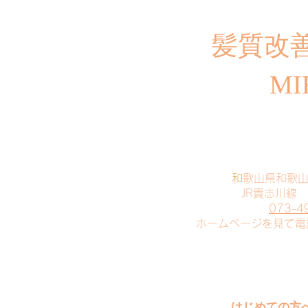
​髪質改
MI
​
和歌山県和歌
JR貴志川線
073-4
​ホームページを見て
はじめての方