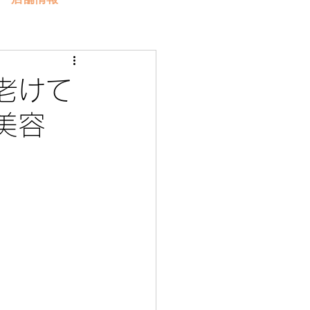
老けて
美容