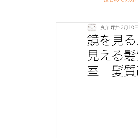
良介 坪井
3月10
鏡を見る
見える髪
室 髪質