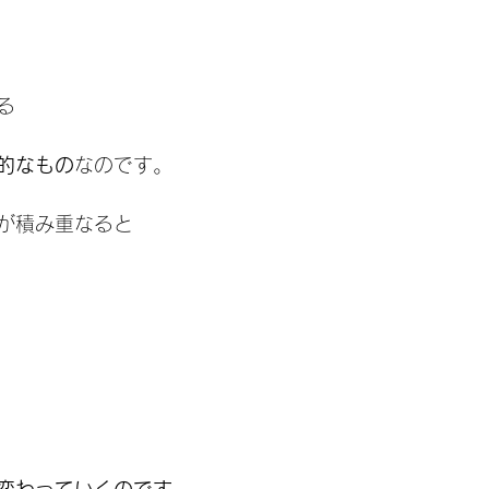
る
的なもの
なのです。
が積み重なると